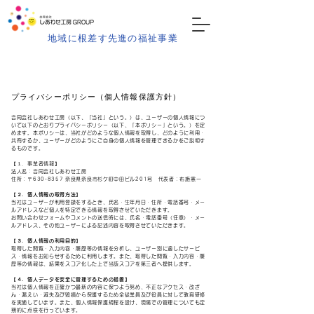
地域に根差す先進の福祉事業
プライバシーポリシー（個人情報保護方針）
合同会社しあわせ工房（以下、「当社」という。）は、ユーザーの個人情報につ
いて以下のとおりプライバシーポリシー（以下、「本ポリシー」という。）を定
めます。本ポリシーは、当社がどのような個人情報を取得し、どのように利用・
共有するか、ユーザーがどのようにご自身の個人情報を管理できるかをご説明す
るものです。
【１．事業者情報】
法人名：合同会社しあわせ工房
住所：〒630-8357 奈良県奈良市杉ケ町中田ビル201号 代表者：布施憲一
【２．個人情報の取得方法】
当社はユーザーが利用登録をするとき、氏名・生年月日・住所・電話番号・メー
ルアドレスなど個人を特定できる情報を取得させていただきます。
お問い合わせフォームやコメントの送信時には、氏名・電話番号（任意）・メー
ルアドレス、その他ユーザーによる記述内容を取得させていただきます。
【３．個人情報の利用目的】
取得した閲覧・入力内容・履歴等の情報を分析し、ユーザー別に適したサービ
ス・情報をお知らせするために利用します。また、取得した閲覧・入力内容・履
歴等の情報は、結果をスコア化した上で当該スコアを第三者へ提供します。
【４．個人データを安全に管理するための措置】
当社は個人情報を正確かつ最新の内容に保つよう努め、不正なアクセス・改ざ
ん・漏えい・滅失及び毀損から保護するため全従業員及び役員に対して教育研修
を実施しています。また、個人情報保護規程を設け、現場での管理についても定
期的に点検を行っています。