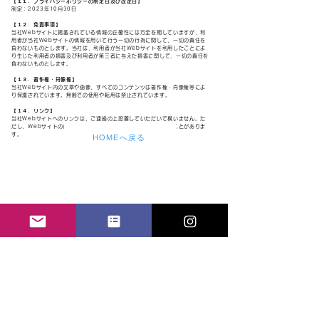
【１１．プライバシーポリシーの制定日及び改定日】
制定：2023年10月30日
【１２．免責事項】
当社Webサイトに掲載されている情報の正確性には万全を期していますが、利
用者が当社Webサイトの情報を用いて行う一切の行為に関して、一切の責任を
負わないものとします。当社は、利用者が当社Webサイトを利用したことによ
り生じた利用者の損害及び利用者が第三者に与えた損害に関して、一切の責任を
負わないものとします。
【１３．著作権・肖像権】
当社Webサイト内の文章や画像、すべてのコンテンツは著作権・肖像権等によ
り保護されています。無断での使用や転用は禁止されています。
【１４．リンク】
当社Webサイトへのリンクは、ご連絡の上設置していただいて構いません。た
だし、Webサイトの内容等によってはリンクの設置をお断りすることがありま
す。
HOMEへ戻る