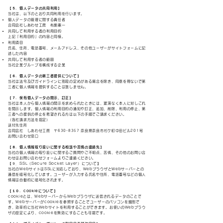
【５．個人データの共同利用】
当社は、以下のとおり共同利用を行います。
個人データの管理に関する責任者
合同会社しあわせ工房 布施憲一
共同して利用する者の利用目的
上記「利用目的」の内容と同様。
利用項目
氏名、住所、電話番号、メールアドレス、その他ユーザーがサイトフォームに記
述した内容
共同して利用する者の範囲
当社企業グループを構成する企業
【６．個人データの第三者提供について】
当社は法令及びガイドラインに別段の定めがある場合を除き、同意を得ないで第
三者に個人情報を提供することは致しません。
【７．保有個人データの開示、訂正】
当社は本人から個人情報の開示を求められたときには、遅滞なく本人に対しこれ
を開示します。個人情報の利用目的の通知や訂正、追加、削除、利用の停止、第
三者への提供の停止を希望される方は以下の手順でご請求ください。
（各社請求方法を指定）
送付先住所
合同会社 しあわせ工房 〒630-8357 奈良県奈良市杉ケ町中田ビル201号
お問い合わせ窓口
【８．個人情報取り扱いに関する相談や苦情の連絡先】
当社の個人情報の取り扱いに関するご質問やご不明点、苦情、その他のお問い合
わせはお問い合わせフォームよりご連絡ください。
【９．SSL（Secure Socket Layer）について】
当社のWebサイトはSSLに対応しており、WebブラウザとWebサーバーとの
通信を暗号化しています。ユーザーが入力する氏名や住所、電話番号などの個人
情報は自動的に暗号化されます。
【１０．cookieについて】
cookieとは、WebサーバーからWebブラウザに送信されるデータのことで
す。Webサーバーがcookieを参照することでユーザーのパソコンを識別で
き、効率的に当社Webサイトを利用することができます。お使いのWebブラウ
ザの設定により、cookieを無効にすることも可能です。