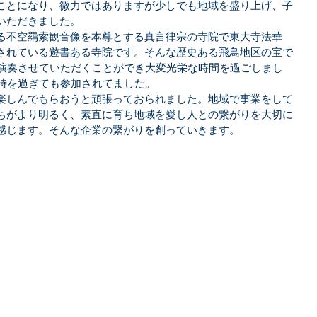
・いっぽ
新規投稿
てのひら・いっぽ
ことになり、微力ではありますが少しでも地域を盛り上げ、子
いただきました。 
る不空羂索観音像を本尊とする真言律宗の寺院で東大寺法華
されている遊書ある寺院です。そんな歴史ある飛鳥地区の宝で
新規投稿
まほろば
新規投稿
まほろば
も演奏させていただくことができ大変光栄な時間を過ごしまし
時を過ぎても参加されてました。 
楽しんでもらおうと頑張っておられました。地域で事業をして
ちがより明るく、素直に育ち地域を愛し人との繋がりを大切に
しあわせ工房
新規投稿
しあわせ工房
感じます。そんな企業の繋がりを創っていきます。 