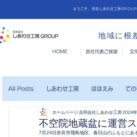
ようこそ、奈良しあわせ工房GROU
地域に根
HOME
会社代表ご挨拶
文
All Posts
しあわせ工房
ほほえみ
ての
ホームページ 合同会社しあわせ工房
2024
ヨロコボ
しあわせ工房記事
しあわせ
不空院地蔵盆に運営
7月24日奈良市飛鳥地区、春日山のふもとにあ