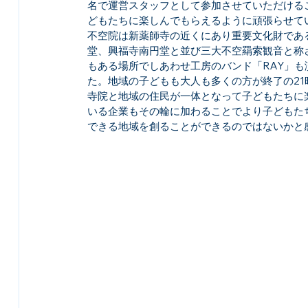
まほろば
てのひら・いっぽ
てのひら
名で運営スタッフとして参加させていただける
どもたちに楽しんでもらえるように頑張らせて
不空院は新薬師寺の近くにあり重要文化財であ
堂、興福寺南円堂と並び三大不空羂索観音と称
新規投稿
しあわせ工房
まほろば
もある場所でしあわせ工房のバンド「RAY」
た。地域の子どもも大人も多くの方が終了の21
寺院と地域の住民が一体となって子どもたちに
いる企業もその輪に加わることでより子どもた
新規投稿
しあわせ工房
新規投稿
できる地域を創ることができるのではないかと