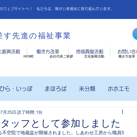
Pのウェブサイトへ！ 私たちは、障がい者福祉に取り組んでいます。
差す先進の福祉事業
化振興活動
働き方改革
地域貢献活動
お問い合
HOME
会社代表ご挨拶
文化振興活動
働き方改革
ひら・いっぽ
まほろば
未分類
ホホエモ
年7月25日
読了時間: 1分
工房
未分類
未分類
しあわせ工房
スタッフとして参加しました
る不空院で地蔵盆が開催されました。しあわせ工房から職員5