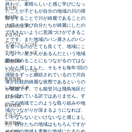
終わり。素晴らしいと感じ学びになっ
未分類
たことが子どもが自分の地域の川の掃
未分類
除をすることで川が綺麗であることの
大切さを学び自分たちが綺麗にしたの
しあわせ工房
で汚さないように意識づけができるこ
まほろば
とです。また地域のパン屋さんのパン
てのひら・いっぽ
を食べるのがとても良くて、地域にこ
てのひら・いっぽ
んなパン屋さんがあるんだという地域
愛を深めることにもつながるのではな
新規投稿
いかと感じました。そもそも毎年1回の
てのひら・いっぽ
掃除をずっと継続されているので川自
新規投稿
体が比較的綺麗な状態であるというの
しあわせ工房
が素敵です。でも能登川は飛鳥地区だ
けを流れている訳ではありません。す
まほろば
べての地域でこのような取り組みや地
新規投稿
域のつながりが深まるようになれば、
まほろば
いやならないといけないなと感じまし
新規投稿
た。自分たちの地域はもちろんですが
その他の地域も素敵な地域になるため
まほろば