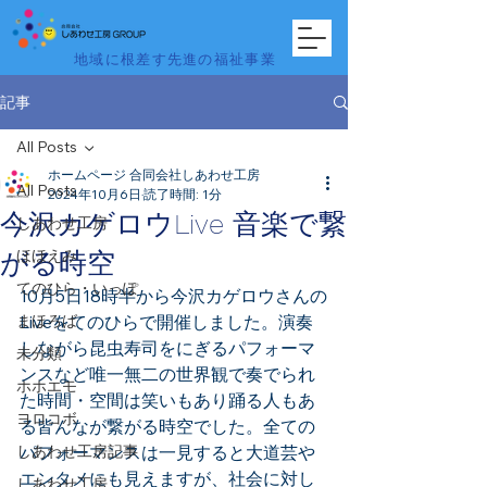
地域に根差す先進の福祉事業
記事
All Posts
ホームページ 合同会社しあわせ工房
All Posts
2024年10月6日
読了時間: 1分
今沢カゲロウLive 音楽で繋
しあわせ工房
ほほえみ
がる時空
てのひら・いっぽ
10月5日18時半から今沢カゲロウさんの
まほろば
Liveをてのひらで開催しました。演奏
しながら昆虫寿司をにぎるパフォーマ
未分類
ンスなど唯一無二の世界観で奏でられ
ホホエモ
た時間・空間は笑いもあり踊る人もあ
ヨロコボ
る皆んなが繋がる時空でした。全ての
しあわせ工房記事
パフォーマンスは一見すると大道芸や
エンタメにも見えますが、社会に対し
しあわせ工房