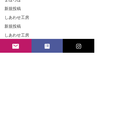
新規投稿
しあわせ工房
新規投稿
しあわせ工房
新規投稿
しあわせ工房
新規投稿
てのひら・いっぽ
新規投稿
しあわせ工房
© Copyright 2024
しあわせ工房
新規投稿
合同会社しあわせ工房GROUP｜合同会社ほほえみ
鏡神社のお祭り
しあわせ工房
〒630-8357 奈良県奈良市杉ケ町中田ビル35－2 2
01号
新規投稿
飛鳥地区 能登