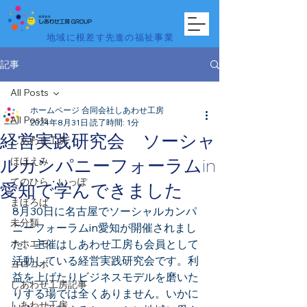
地域に根差す先進の福祉事業
記事
All Posts
ホームページ 合同会社しあわせ工房
All Posts
2024年8月31日
読了時間: 1分
経営実践研究会 ソーシャ
しあわせ工房
ほほえみ
ルカンパニーフォーラムin
てのひら・いっぽ
愛知で学んできました
まほろば
8月30日に名古屋でソーシャルカンパ
未分類
ニーフォーラムin愛知が開催されまし
ホホエモ
た。主催はしあわせ工房も会員として
活動している経営実践研究会です。利
ヨロコボ
益を上げたりビジネスモデルを磨いた
しあわせ工房記事
りする場では全くありません。いかに
しあわせ工房