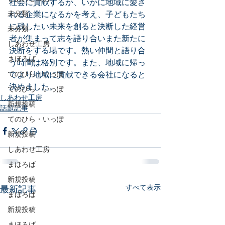
社会に貢献するか、いかに地域に愛さ
未分類
れる企業になるかを考え、子どもたち
に残したい未来を創ると決断した経営
未分類
者が集まって志を語り合いまた新たに
しあわせ工房
決断をする場です。熱い仲間と語り合
まほろば
う時間は格別です。また、地域に帰っ
てのひら・いっぽ
てより地域に貢献できる会社になると
決めました。
てのひら・いっぽ
しあわせ工房
新規投稿
話題記事
てのひら・いっぽ
新規投稿
しあわせ工房
まほろば
新規投稿
すべて表示
最新記事
まほろば
新規投稿
まほろば