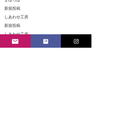
新規投稿
しあわせ工房
新規投稿
しあわせ工房
新規投稿
しあわせ工房
新規投稿
てのひら・いっぽ
新規投稿
しあわせ工房
© Copyright 2024
しあわせ工房
合同会社しあわせ工房GROUP｜合同会社ほほえみ
新規投稿
〒630-8357 奈良県奈良市杉ケ町中田ビル35－2 2
01号
しあわせ工房
新規投稿