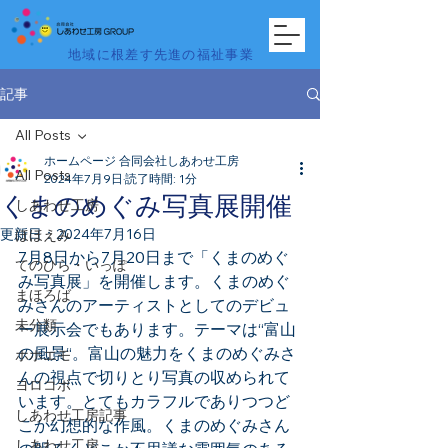
地域に根差す先進の福祉事業
記事
All Posts
ホームページ 合同会社しあわせ工房
All Posts
2024年7月9日
読了時間: 1分
くまのめぐみ写真展開催
しあわせ工房
更新日：
2024年7月16日
ほほえみ
7月8日から7月20日まで「くまのめぐ
てのひら・いっぽ
み写真展」を開催します。くまのめぐ
まほろば
みさんのアーティストとしてのデビュ
未分類
ー展示会でもあります。テーマは“富山
の風景“。富山の魅力をくまのめぐみさ
ホホエモ
んの視点で切りとり写真の収められて
ヨロコボ
います。とてもカラフルでありつつど
しあわせ工房記事
こか幻想的な作風。くまのめぐみさん
しあわせ工房