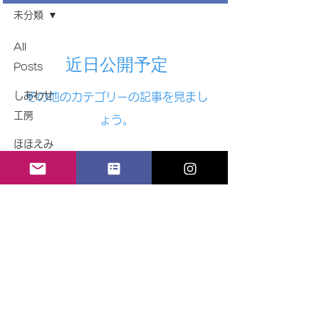
未分類
All
近日公開予定
Posts
しあわせ
その他のカテゴリーの記事を見まし
工房
ょう。
ほほえみ
てのひ
© Copyright 2024
ら・いっ
ぽ
合同会社しあわせ工房GROUP｜合同会社ほほえみ
〒630-8357 奈良県奈良市杉ケ町中田ビル35－2 2
01号
まほろば
未分類
Do Not Sell My Personal Information
ホホエモ