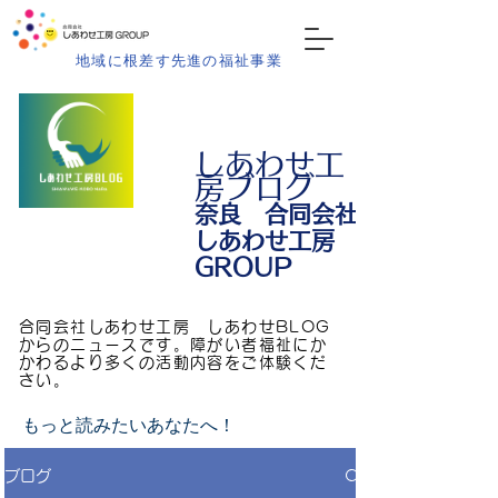
地域に根差す先進の福祉事業
しあわせ工
房ブログ
​奈良 合同会社
しあわせ工房
GROUP
合同会社しあわせ工房 しあわせBLOG
からのニュースです。障がい者福祉にか
かわるより多くの活動内容をご体験くだ
さい。
もっと読みたいあなたへ！
ブログ