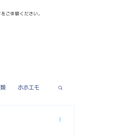
容をご体験ください。
分類
ホホエモ
わせ工房