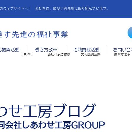
Pのウェブサイトへ！ 私たちは、障がい者福祉に取り組んでいます。
差す先進の福祉事業
化振興活動
働き方改革
地域貢献活動
お問い合
HOME
会社代表ご挨拶
文化振興活動
働き方改革
わせ工房ブログ
合同会社しあわせ工房GROUP