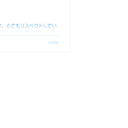
・いっぽ
まほろば
ます。とてもリスペクトしてい
ーシャルカンパニーフォーラ
して青森といえば三内丸山遺
わせ工房
味があります。奈良も遺跡は