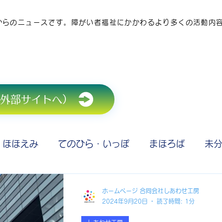
からのニュースです。障がい者福祉にかかわるより多くの活動内
外部サイトへ）
ほほえみ
てのひら・いっぽ
まほろば
未
記事
しあわせ工房
未分類
未分類
しあ
ホームページ 合同会社しあわせ工房
2024年9月20日
読了時間: 1分