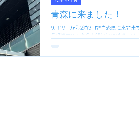
っぽ
てのひら・いっぽ
新規投稿
てのひら
しあわせ工房
青森に来ました！
まほろば
新規投稿
まほろば
新規投稿
9月19日から2泊3日で青森県に来て
る経営者の方からお誘いいただき、ソ
ムin青森に参加するのが目的です。そ
新規投稿
しあわせ工房
新規投稿
しあ
跡です。個人的に縄文文化には大変興
多くその奈良の文化を伝えてい...