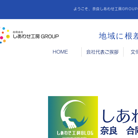
ようこそ、奈良しあわせ工房GROU
地域に根
HOME
会社代表ご挨拶
文
しあ
​奈良 