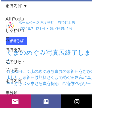
まほろば
All Posts
ホームページ 合同会社しあわせ工房
2024年7月21日
読了時間: 1分
しあわせ工
房
まほろば
ほほえみ
くまのめぐみ写真展終了しまし
た
てのひら・
いっぽ
7月20日にくまのめぐみ写真展の最終日をむかえ
ました。最終日は無料でくまのめぐみさんご本人
まほろば
さんからスマホで写真を撮るコツを学べるワーク
ショップを開催し、地域でいつも交流している
未分類
方々が参加してくださいました。2週間の開催でく
まのめぐみさんも初めての個展でしたが沢山の方
ホホエモ
に来てい...
ヨロコボ
© Copyright 2024
しあわせ工