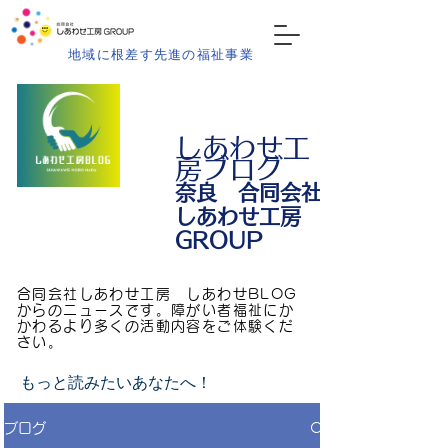
地域に根差す先進の福祉事業
しあわせ工
房ブログ
​奈良 合同会社
しあわせ工房
GROUP
合同会社しあわせ工房 しあわせBLOG
からのニュースです。障がい者福祉にか
かわるより多くの活動内容をご体験くだ
さい。
もっと読みたいあなたへ！
ブログ