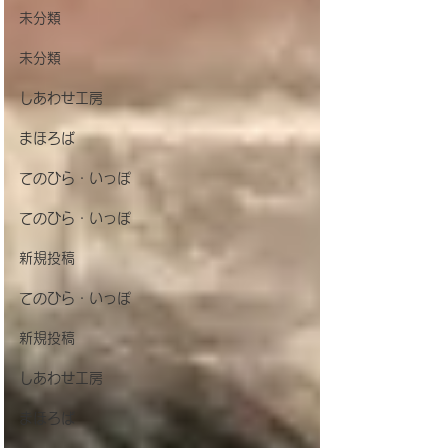
未分類
未分類
しあわせ工房
まほろば
てのひら・いっぽ
てのひら・いっぽ
新規投稿
てのひら・いっぽ
新規投稿
しあわせ工房
まほろば