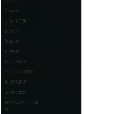
まほろば
話題記事
しあわせ工房
まほろば
話題記事
新規投稿
ほほえみ記事
イベント活動関連
地域活動関連
その他の活動
会社WEBサイトに掲
載