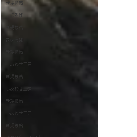
新規投稿
まほろば
新規投稿
まほろば
新規投稿
しあわせ工房
新規投稿
しあわせ工房
新規投稿
しあわせ工房
新規投稿