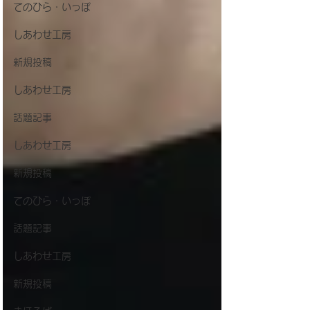
てのひら・いっぽ
しあわせ工房
新規投稿
しあわせ工房
話題記事
しあわせ工房
新規投稿
てのひら・いっぽ
話題記事
しあわせ工房
新規投稿