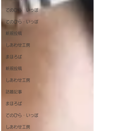
てのひら・いっぽ
てのひら・いっぽ
新規投稿
しあわせ工房
まほろば
新規投稿
しあわせ工房
話題記事
まほろば
てのひら・いっぽ
しあわせ工房