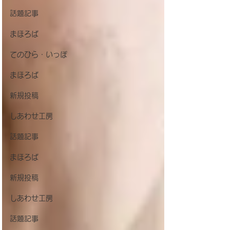
話題記事
まほろば
てのひら・いっぽ
まほろば
新規投稿
しあわせ工房
話題記事
まほろば
新規投稿
しあわせ工房
話題記事