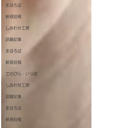
まほろば
新規投稿
しあわせ工房
話題記事
まほろば
新規投稿
てのひら・いっぽ
しあわせ工房
話題記事
まほろば
新規投稿