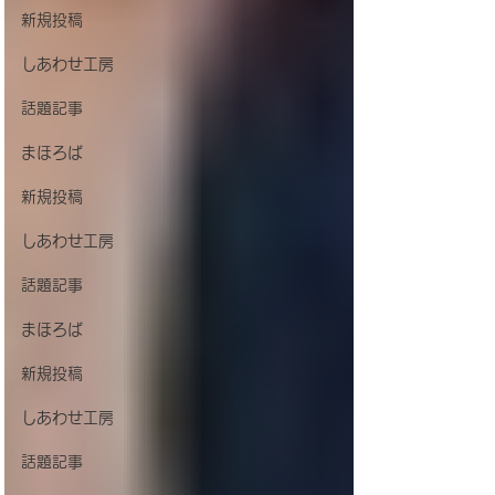
新規投稿
しあわせ工房
話題記事
まほろば
新規投稿
しあわせ工房
話題記事
まほろば
新規投稿
しあわせ工房
話題記事