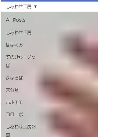
しあわせ工房
All Posts
しあわせ工房
ほほえみ
てのひら・いっ
ぽ
まほろば
未分類
ホホエモ
ヨロコボ
しあわせ工房記
事