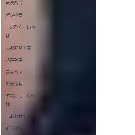
まほろば
新規投稿
てのひら・いっ
ぽ
しあわせ工房
話題記事
まほろば
新規投稿
てのひら・いっ
ぽ
しあわせ工房
新規投稿