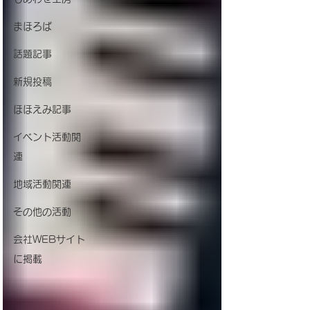
まほろば
話題記事
新規投稿
ほほえみ記事
イベント活動関
連
地域活動関連
その他の活動
会社WEBサイト
に掲載