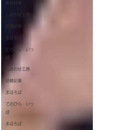
新規投稿
しあわせ工房
話題記事
まほろば
てのひら・いっ
ぽ
しあわせ工房
話題記事
まほろば
てのひら・いっ
ぽ
まほろば