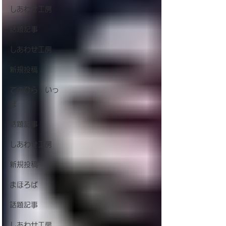
しあわせ工房
話題記事
しあわせ工房
新規投稿
てのひら・いっ
ぽ
話題記事
しあわせ工房
新規投稿
まほろば
話題記事
しあわせ工房